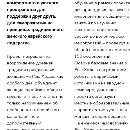
обучение в рамках проекта
комфортного и уютного
для проведения различных
пространства для
мероприятий в общине — о
поддержки друг друга,
занятий по изучению
для саморазвития на
текстов и творческих
принципах традиционного
сессий до волонтерских
женского еврейского
мероприятий — проведут в
лидерства.
общей сложности не мене
Проект направлен на
150 мероприятий.
возрождение древней
Освоив базовые знания о
традиции празднования
Рош Ходеш посредством
женщинами Рош Ходеш как
работы с еврейскими
особого дня, объединит
источниками на вводном
женщин еврейских общин и
семинаре, участницы
привлечет новых; станет не
проекта организуют
только напоминанием об
местные образовательные
особенностях еврейского
и практические курсы для
календаря, но и
женщин в своих общинах.
дополнительным
На ежемесячных встречах
источником духовности и
Рош Ходеш, используя