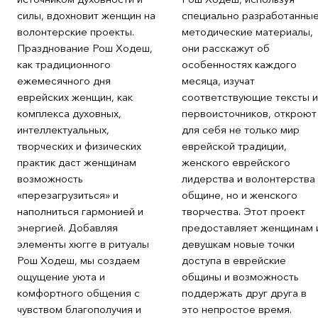
силы, вдохновит женщин на
специально разработанны
волонтерские проекты.
методические материалы,
Празднование Рош Ходеш,
они расскажут об
как традиционного
особенностях каждого
ежемесячного дня
месяца, изучат
еврейских женщин, как
соответствующие тексты и
комплекса духовных,
первоисточников, откроют
интеллектуальных,
для себя не только мир
творческих и физических
еврейской традиции,
практик даст женщинам
женского еврейского
возможность
лидерства и волонтерства
«перезагрузиться» и
общине, но и женского
наполниться гармонией и
творчества. Этот проект
энергией. Добавляя
предоставляет женщинам 
элементы хюгге в ритуалы
девушкам новые точки
Рош Ходеш, мы создаем
доступа в еврейские
ощущение уюта и
общины и возможность
комфортного общения с
поддержать друг друга в
чувством благополучия и
это непростое время.