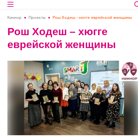
Киннор
Проекты
Рош Ходеш – хюгге еврейской женщины
Рош Ходеш – хюгге
еврейской женщины