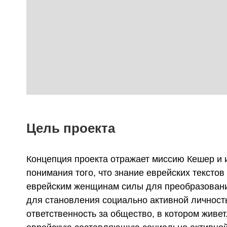
Цель проекта
Концепция проекта отражает миссию Кешер и 
привлекает к добрым делам, волонтерской деят
понимания того, что знание еврейских тексто
укрепление еврейской общины. Идея «менч» п
еврейским женщинам силы для преобразования
мероприятия МОО «Кешер». Выпускницы проек
для становления социально активной личност
еврейскими лидерами, организаторами и непос
ответственность за общество, в котором живет
участниками мероприятий и акций, проводимы