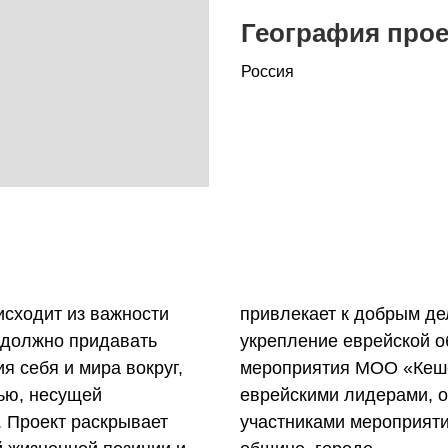
География прое
Россия
исходит из важности
ельности, нацелен на
в должно придавать
роходит через все
 себя и мира вокруг,
тов стали настоящими
ью, несущей
редственными
. Проект раскрывает
х в женской группе,