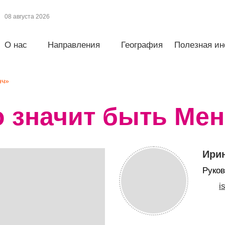
08 августа 2026
О нас
Направления
География
Полезная и
нч»
о значит быть Ме
Ири
Руков
i