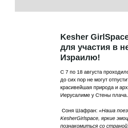
Kesher GirlSpac
для участия в 
Израилю!
С 7 по 18 августа проходи
до сих пор не могут отпуст
красивейшая природа и арх
Иерусалиме у Стены плача.
Соня Шафран:
«Наша поезд
KesherGirlspace, яркие эм
познакомиться со страной